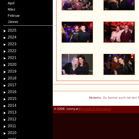
April
März
Februar
Jänner
2025
2024
2023
2022
2021
2020
2019
2018
2017
2016
Hinweis:
Du kannst auch mit den P
2015
2014
© 2008: conny.at |
kontakt & impressum
2013
2012
2011
2010