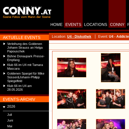
HOME
EVENTS
LOCATIONS
CONNY
Location:
U4 - Diskothek
Event:
U4 - Addict
AKTUELLE EVENTS
Verleihung des Goldenen
Johann Strauss an Helga
Papouschek
Bühne Donaupark Presse-
Empfang
Klub 66 im U4 mit Tamara
Mascara
Goldenen Spargel für Mike
Süsser&Johann-Philipp
Spiegelfeld
Klub 66 im U4 am
28.05.2026
EVENTS-ARCHIV
2026
Juli
Juni
Mai