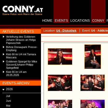
HOME
EVENTS
LOCATIONS
CONNY
Location:
U4 - Diskothek
Event:
U4 - Addict
AKTUELLE EVENTS
Verleihung des Goldenen
Johann Strauss an Helga
Papouschek
Bühne Donaupark Presse-
Empfang
Klub 66 im U4 mit Tamara
Mascara
Goldenen Spargel für Mike
Süsser&Johann-Philipp
Spiegelfeld
Klub 66 im U4 am
28.05.2026
EVENTS-ARCHIV
2026
Juli
Juni
Mai