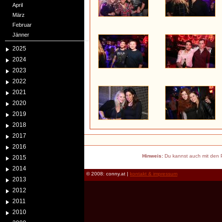
April
März
Februar
Jänner
2025
2024
2023
2022
2021
2020
2019
2018
2017
2016
Hinweis:
Du kannst auch mit den P
2015
2014
© 2008: conny.at |
kontakt & impressum
2013
2012
2011
2010