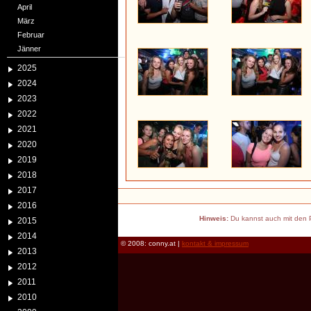
April
März
Februar
Jänner
2025
2024
2023
2022
2021
2020
2019
2018
2017
2016
Hinweis:
Du kannst auch mit den P
2015
2014
© 2008: conny.at |
kontakt & impressum
2013
2012
2011
2010