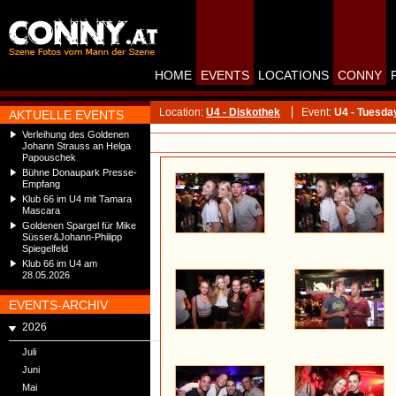
HOME
EVENTS
LOCATIONS
CONNY
Location:
U4 - Diskothek
Event:
U4 - Tuesda
AKTUELLE EVENTS
Verleihung des Goldenen
Johann Strauss an Helga
Papouschek
Bühne Donaupark Presse-
Empfang
Klub 66 im U4 mit Tamara
Mascara
Goldenen Spargel für Mike
Süsser&Johann-Philipp
Spiegelfeld
Klub 66 im U4 am
28.05.2026
EVENTS-ARCHIV
2026
Juli
Juni
Mai