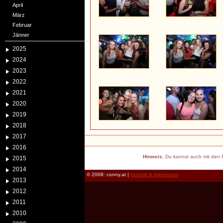
April
März
Februar
Jänner
2025
2024
2023
2022
2021
2020
2019
2018
2017
2016
Hinweis:
Du kannst auch mit den P
2015
2014
© 2008: conny.at |
kontakt & impressum
2013
2012
2011
2010