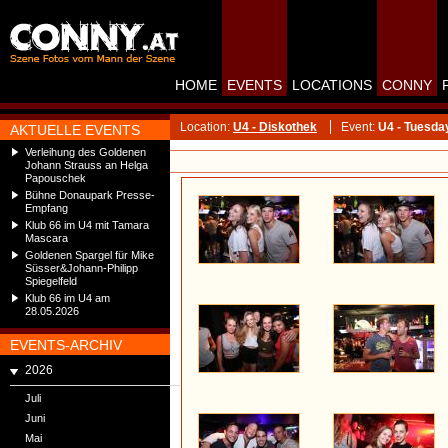
HOME
EVENTS
LOCATIONS
CONNY
Location:
U4 - Diskothek
Event:
U4 - Tuesda
AKTUELLE EVENTS
Verleihung des Goldenen
Johann Strauss an Helga
Papouschek
Bühne Donaupark Presse-
Empfang
Klub 66 im U4 mit Tamara
Mascara
Goldenen Spargel für Mike
Süsser&Johann-Philipp
Spiegelfeld
Klub 66 im U4 am
28.05.2026
EVENTS-ARCHIV
2026
Juli
Juni
Mai