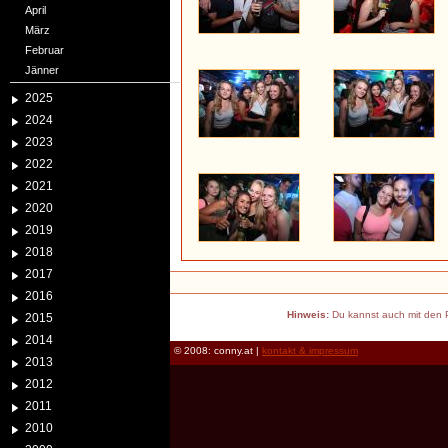
April
März
Februar
Jänner
2025
2024
2023
2022
2021
2020
2019
2018
2017
2016
Hinweis:
Du kannst auch mit den P
2015
2014
© 2008: conny.at |
kontakt & impressum
2013
2012
2011
2010