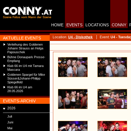
HOME
EVENTS
LOCATIONS
CONNY
Location:
U4 - Diskothek
Event:
U4 - Tuesda
AKTUELLE EVENTS
Verleihung des Goldenen
Johann Strauss an Helga
Papouschek
Bühne Donaupark Presse-
Empfang
Klub 66 im U4 mit Tamara
Mascara
Goldenen Spargel für Mike
Süsser&Johann-Philipp
Spiegelfeld
Klub 66 im U4 am
28.05.2026
EVENTS-ARCHIV
2026
Juli
Juni
Mai