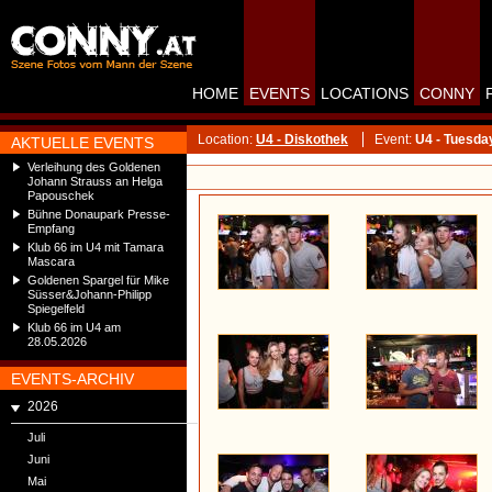
HOME
EVENTS
LOCATIONS
CONNY
Location:
U4 - Diskothek
Event:
U4 - Tuesda
AKTUELLE EVENTS
Verleihung des Goldenen
Johann Strauss an Helga
Papouschek
Bühne Donaupark Presse-
Empfang
Klub 66 im U4 mit Tamara
Mascara
Goldenen Spargel für Mike
Süsser&Johann-Philipp
Spiegelfeld
Klub 66 im U4 am
28.05.2026
EVENTS-ARCHIV
2026
Juli
Juni
Mai