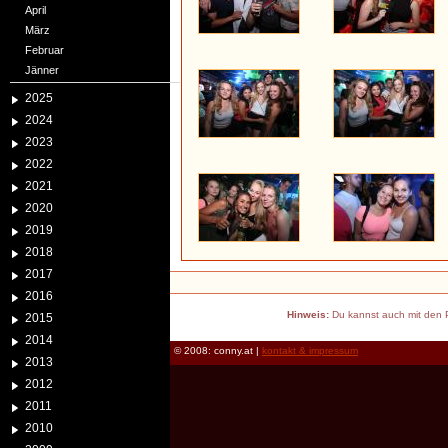
April
März
Februar
Jänner
2025
2024
2023
2022
2021
2020
2019
2018
2017
2016
Hinweis:
Du kannst auch mit den P
2015
2014
© 2008: conny.at |
kontakt & impressum
2013
2012
2011
2010