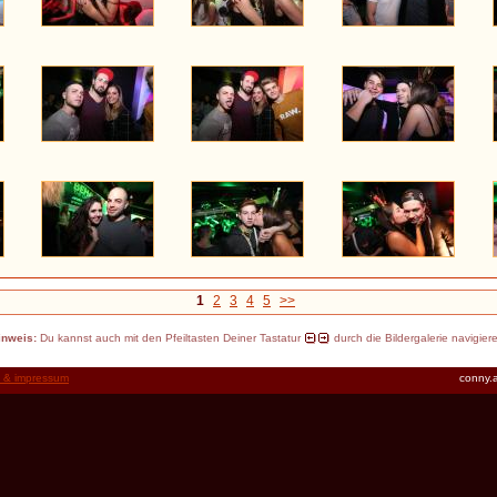
1
2
3
4
5
>>
inweis:
Du kannst auch mit den Pfeiltasten Deiner Tastatur
durch die Bildergalerie navigier
t & impressum
conny.a