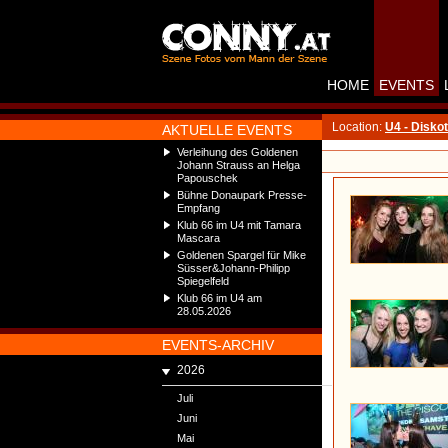
HOME
EVENTS
Location:
U4 - Disko
AKTUELLE EVENTS
Verleihung des Goldenen
Johann Strauss an Helga
Papouschek
Bühne Donaupark Presse-
Empfang
Klub 66 im U4 mit Tamara
Mascara
Goldenen Spargel für Mike
Süsser&Johann-Philipp
Spiegelfeld
Klub 66 im U4 am
28.05.2026
EVENTS-ARCHIV
2026
Juli
Juni
Mai