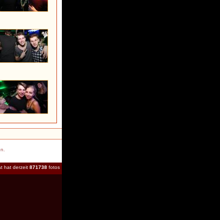
en.
t hat derzeit
871738
fotos