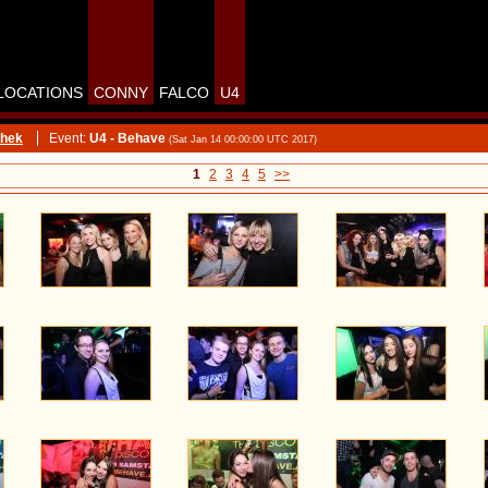
LOCATIONS
CONNY
FALCO
U4
thek
Event:
U4 - Behave
(Sat Jan 14 00:00:00 UTC 2017)
1
2
3
4
5
>>