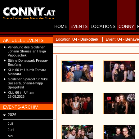
HOME
EVENTS
LOCATIONS
CONNY
Location:
U4 - Diskothek
Event:
U4 - Behave
AKTUELLE EVENTS
Verleihung des Goldenen
Johann Strauss an Helga
Papouschek
Bühne Donaupark Presse-
Empfang
Klub 66 im U4 mit Tamara
Mascara
Goldenen Spargel für Mike
Süsser&Johann-Philipp
Spiegelfeld
Klub 66 im U4 am
28.05.2026
EVENTS-ARCHIV
2026
Juli
Juni
Mai