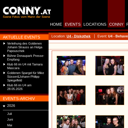
HOME
EVENTS
LOCATIONS
CONNY
Location:
U4 - Diskothek
Event:
U4 - Behave
AKTUELLE EVENTS
Verleihung des Goldenen
Johann Strauss an Helga
Papouschek
Bühne Donaupark Presse-
Empfang
Klub 66 im U4 mit Tamara
Mascara
Goldenen Spargel für Mike
Süsser&Johann-Philipp
Spiegelfeld
Klub 66 im U4 am
28.05.2026
EVENTS-ARCHIV
2026
Juli
Juni
Mai