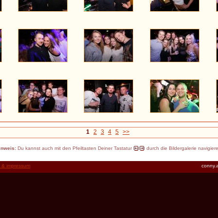
1
2
3
4
5
>>
inweis:
Du kannst auch mit den Pfeiltasten Deiner Tastatur
durch die Bildergalerie navigier
t & impressum
conny.a