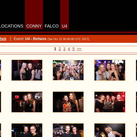
LOCATIONS
CONNY
FALCO
U4
thek
Event:
U4 - Behave
(Sat Oct 21 00:00:00 UTC 2017)
1
2
3
4
5
>>