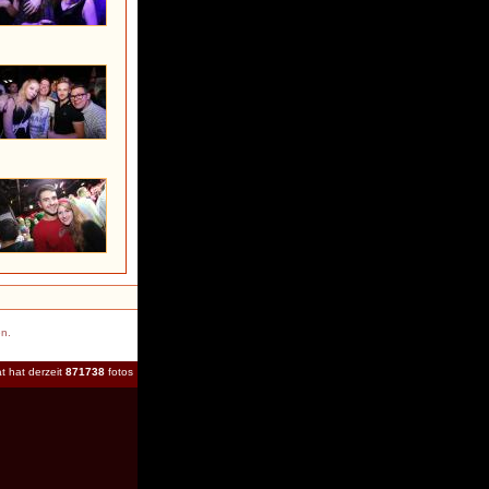
en.
t hat derzeit
871738
fotos