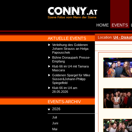
HOME
EVENTS
Location:
U4 - Disko
AKTUELLE EVENTS
Verleihung des Goldenen
Johann Strauss an Helga
Papouschek
Bühne Donaupark Presse-
Empfang
Klub 66 im U4 mit Tamara
Mascara
Goldenen Spargel für Mike
Süsser&Johann-Philipp
Spiegelfeld
Klub 66 im U4 am
28.05.2026
EVENTS-ARCHIV
2026
Juli
Juni
Mai