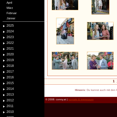
April
März
Februar
Jänner
2025
2024
2023
2022
2021
2020
2019
2018
2017
2016
1
2015
2014
Hinweis:
Du kannst auch mit den P
2013
© 2008: conny.at |
kontakt & impressum
2012
2011
2010