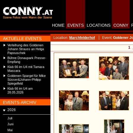
HOME
EVENTS
LOCATIONS
CONNY
Location:
Marchfelderhof
Event:
Goldener J
AKTUELLE EVENTS
Verleihung des Goldenen
1
Johann Strauss an Helga
Papouschek
Bühne Donaupark Presse-
Empfang
Klub 66 im U4 mit Tamara
Mascara
Goldenen Spargel für Mike
Süsser&Johann-Philipp
Spiegelfeld
Klub 66 im U4 am
28.05.2026
EVENTS-ARCHIV
2026
Juli
Juni
Mai