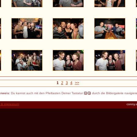
1
2
3
4
>>
inweis:
Du kannst auch mit den Pfeiltasten Deiner Tastatur
durch die Bildergalerie navigier
t & impressum
conny.a