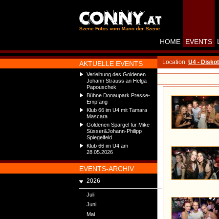
HOME
EVENTS
Location:
U4 - Disko
AKTUELLE EVENTS
Verleihung des Goldenen
Johann Strauss an Helga
Papouschek
Bühne Donaupark Presse-
Empfang
Klub 66 im U4 mit Tamara
Mascara
Goldenen Spargel für Mike
Süsser&Johann-Philipp
Spiegelfeld
Klub 66 im U4 am
28.05.2026
EVENTS-ARCHIV
2026
Juli
Juni
Mai