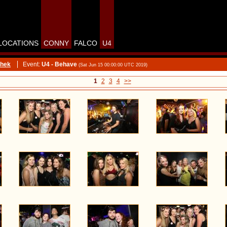
LOCATIONS
CONNY
FALCO
U4
thek
Event:
U4 - Behave
(Sat Jun 15 00:00:00 UTC 2019)
1
2
3
4
>>