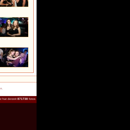
en.
t hat derzeit
871738
fotos