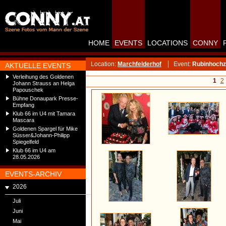
HOME
EVENTS
LOCATIONS
CONNY
Location:
Marchfelderhof
Event:
Rubinhochze
AKTUELLE EVENTS
Verleihung des Goldenen
1
2
Johann Strauss an Helga
Papouschek
Bühne Donaupark Presse-
Empfang
Klub 66 im U4 mit Tamara
Mascara
Goldenen Spargel für Mike
Süsser&Johann-Philipp
Spiegelfeld
Klub 66 im U4 am
28.05.2026
EVENTS-ARCHIV
2026
Juli
Juni
Mai