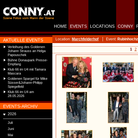
HOME
EVENTS
LOCATIONS
CONNY
Location:
Marchfelderhof
Event:
Rubinhochze
AKTUELLE EVENTS
Verleihung des Goldenen
1
2
Johann Strauss an Helga
Papouschek
Bühne Donaupark Presse-
Empfang
Klub 66 im U4 mit Tamara
Mascara
Goldenen Spargel für Mike
Süsser&Johann-Philipp
Spiegelfeld
Klub 66 im U4 am
28.05.2026
EVENTS-ARCHIV
2026
Juli
Juni
Mai