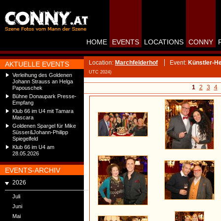
HOME
EVENTS
LOCATIONS
CONNY
Location:
Marchfelderhof
Event:
Künstler-H
AKTUELLE EVENTS
UTC 2024)
Verleihung des Goldenen
Johann Strauss an Helga
1
2
3
4
Papouschek
Bühne Donaupark Presse-
Empfang
Klub 66 im U4 mit Tamara
Mascara
Goldenen Spargel für Mike
Süsser&Johann-Philipp
Spiegelfeld
Klub 66 im U4 am
28.05.2026
EVENTS-ARCHIV
2026
Juli
Juni
Mai