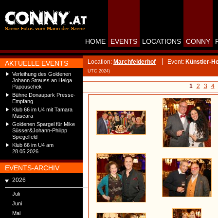
HOME
EVENTS
LOCATIONS
CONNY
Location:
Marchfelderhof
Event:
Künstler-H
AKTUELLE EVENTS
UTC 2024)
Verleihung des Goldenen
Johann Strauss an Helga
1
2
3
4
Papouschek
Bühne Donaupark Presse-
Empfang
Klub 66 im U4 mit Tamara
Mascara
Goldenen Spargel für Mike
Süsser&Johann-Philipp
Spiegelfeld
Klub 66 im U4 am
28.05.2026
EVENTS-ARCHIV
2026
Juli
Juni
Mai