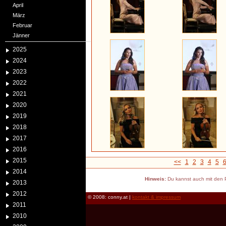
April
März
Februar
Jänner
2025
2024
2023
2022
2021
2020
2019
2018
2017
2016
2015
<<
1
2
3
4
5
2014
Hinweis:
Du kannst auch mit den P
2013
2012
© 2008: conny.at |
kontakt & impressum
2011
2010