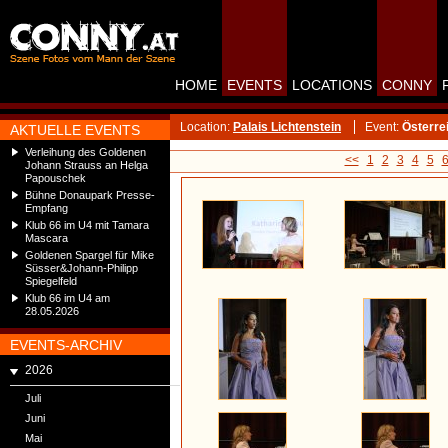
HOME
EVENTS
LOCATIONS
CONNY
Location:
Palais Lichtenstein
Event:
Österre
AKTUELLE EVENTS
Verleihung des Goldenen
<<
1
2
3
4
5
Johann Strauss an Helga
Papouschek
Bühne Donaupark Presse-
Empfang
Klub 66 im U4 mit Tamara
Mascara
Goldenen Spargel für Mike
Süsser&Johann-Philipp
Spiegelfeld
Klub 66 im U4 am
28.05.2026
EVENTS-ARCHIV
2026
Juli
Juni
Mai