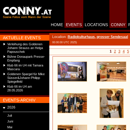
HOME
EVENTS
LOCATIONS
CONNY
Location:
Radiokulturhaus, grosser Sendesaal
AKTUELLE EVENTS
00:00:00 UTC 2025)
Verleihung des Goldenen
Johann Strauss an Helga
1
2
3
4
5
Papouschek
Bühne Donaupark Presse-
Empfang
Klub 66 im U4 mit Tamara
Mascara
Goldenen Spargel für Mike
Süsser&Johann-Philipp
Spiegelfeld
Klub 66 im U4 am
28.05.2026
EVENTS-ARCHIV
2026
Juli
Juni
Mai