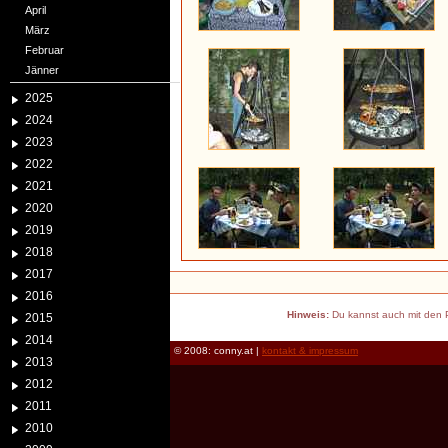
April
März
Februar
Jänner
2025
2024
2023
2022
2021
2020
2019
2018
2017
2016
Hinweis:
Du kannst auch mit den P
2015
2014
© 2008: conny.at |
kontakt & impressum
2013
2012
2011
2010