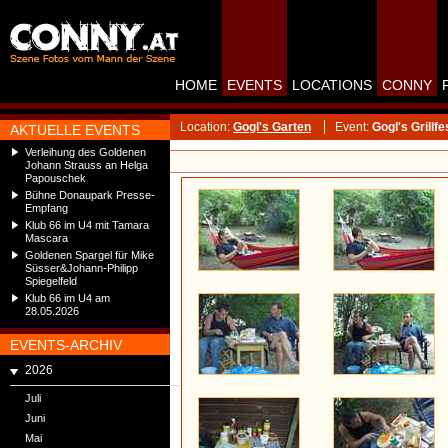
HOME
EVENTS
LOCATIONS
CONNY
Location:
Gogl's Garten
Event:
Gogl's Grillfe
AKTUELLE EVENTS
Verleihung des Goldenen
Johann Strauss an Helga
Papouschek
Bühne Donaupark Presse-
Empfang
Klub 66 im U4 mit Tamara
Mascara
Goldenen Spargel für Mike
Süsser&Johann-Philipp
Spiegelfeld
Klub 66 im U4 am
28.05.2026
EVENTS-ARCHIV
2026
Juli
Juni
Mai