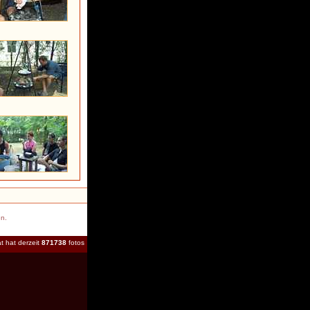
en.
t hat derzeit
871738
fotos