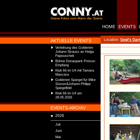
HOME
EVENTS
Location:
Gogl's Gar
AKTUELLE EVENTS
Verleihung des Goldenen
Johann Strauss an Helga
Papouschek
Bühne Donaupark Presse-
Empfang
Klub 66 im U4 mit Tamara
Mascara
Goldenen Spargel für Mike
Süsser&Johann-Philipp
Spiegelfeld
Klub 66 im U4 am
28.05.2026
EVENTS-ARCHIV
2026
Juli
Juni
Mai