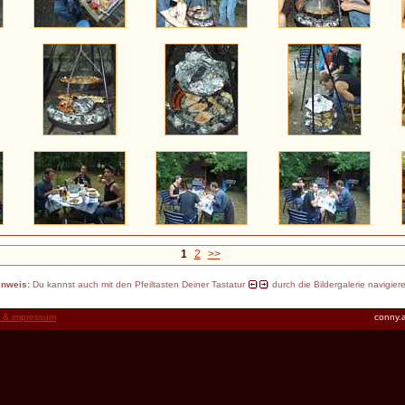
1
2
>>
inweis:
Du kannst auch mit den Pfeiltasten Deiner Tastatur
durch die Bildergalerie navigier
t & impressum
conny.a