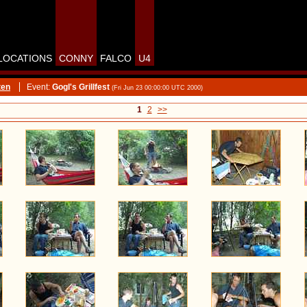
LOCATIONS
CONNY
FALCO
U4
ten
Event:
Gogl's Grillfest
(Fri Jun 23 00:00:00 UTC 2000)
1
2
>>