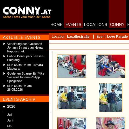
HOME
EVENTS
LOCATIONS
CONNY
Location:
Lasallestraße
Event:
Love Parade 
AKTUELLE EVENTS
Verleihung des Goldenen
Johann Strauss an Helga
Papouschek
Bühne Donaupark Presse-
Empfang
Klub 66 im U4 mit Tamara
Mascara
Goldenen Spargel für Mike
Süsser&Johann-Philipp
Spiegelfeld
Klub 66 im U4 am
28.05.2026
EVENTS-ARCHIV
2026
Juli
Juni
Mai