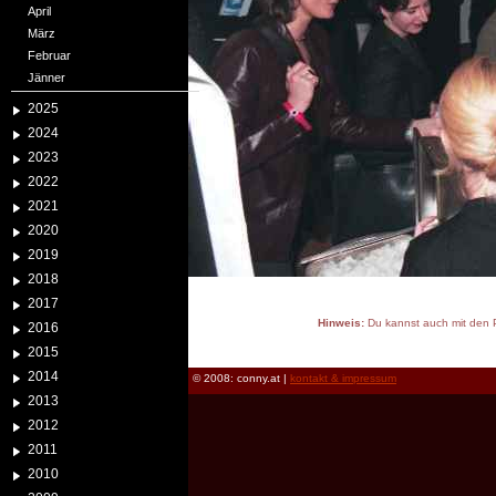
April
März
Februar
Jänner
2025
2024
2023
2022
2021
2020
2019
2018
2017
Hinweis:
Du kannst auch mit den P
2016
reload
2015
2014
© 2008: conny.at |
kontakt & impressum
2013
2012
2011
2010