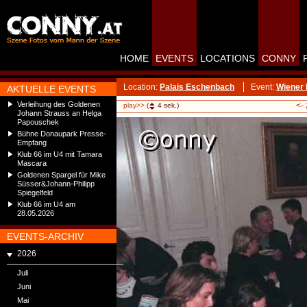
HOME
EVENTS
LOCATIONS
CONNY
Location:
Palais Eschenbach
Event:
Wiener 
AKTUELLE EVENTS
Verleihung des Goldenen
<-
play>>
(
4
sek.)
Johann Strauss an Helga
Papouschek
Bühne Donaupark Presse-
Empfang
Klub 66 im U4 mit Tamara
Mascara
Goldenen Spargel für Mike
Süsser&Johann-Philipp
Spiegelfeld
Klub 66 im U4 am
28.05.2026
EVENTS-ARCHIV
2026
Juli
Juni
Mai