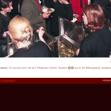
inweis:
Du kannst auch mit den Pfeiltasten Deiner Tastatur
durch die Bildergalerie navigier
t & impressum
conny.a