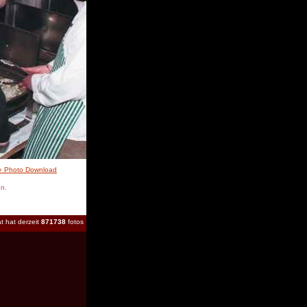
» Photo Download
en.
t hat derzeit
871738
fotos