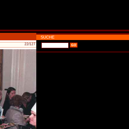
SUCHE
22
/127