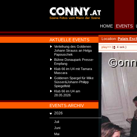
HOME
EVENTS
Location:
Palais Es
AKTUELLE EVENTS
Verleihung des Goldenen
play>>
(
4
sek.)
Johann Strauss an Helga
Papouschek
Bühne Donaupark Presse-
Empfang
Klub 66 im U4 mit Tamara
Mascara
Goldenen Spargel für Mike
Süsser&Johann-Philipp
Spiegelfeld
Klub 66 im U4 am
28.05.2026
EVENTS-ARCHIV
2026
Juli
Juni
Mai