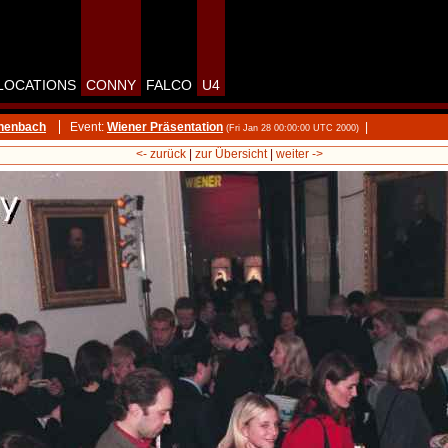
LOCATIONS
CONNY
FALCO
U4
chenbach
Event:
Wiener Präsentation
|
(Fri Jan 28 00:00:00 UTC 2000)
<- zurück
|
zur Übersicht
|
weiter ->