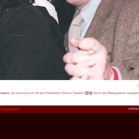
inweis:
Du kannst auch mit den Pfeiltasten Deiner Tastatur
durch die Bildergalerie navigier
t & impressum
conny.a