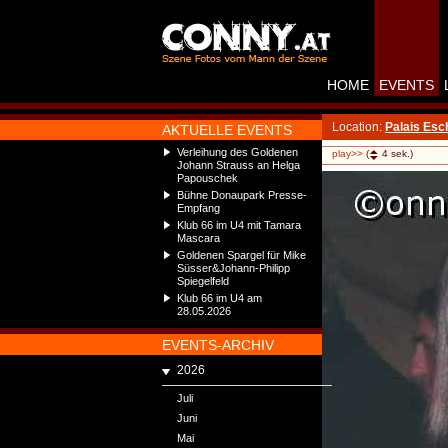
HOME
EVENTS
Location:
Palais Es
AKTUELLE EVENTS
Verleihung des Goldenen
play>>
(
4
sek.)
Johann Strauss an Helga
Papouschek
Bühne Donaupark Presse-
Empfang
Klub 66 im U4 mit Tamara
Mascara
Goldenen Spargel für Mike
Süsser&Johann-Philipp
Spiegelfeld
Klub 66 im U4 am
28.05.2026
EVENTS-ARCHIV
2026
Juli
Juni
Mai