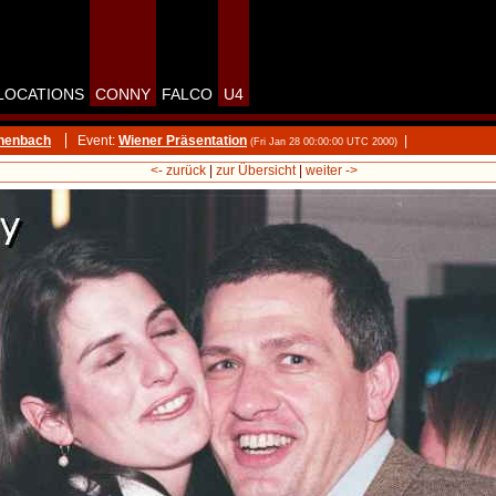
LOCATIONS
CONNY
FALCO
U4
chenbach
Event:
Wiener Präsentation
|
(Fri Jan 28 00:00:00 UTC 2000)
<- zurück
|
zur Übersicht
|
weiter ->