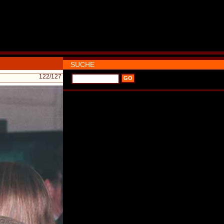
SUCHE
122
/127