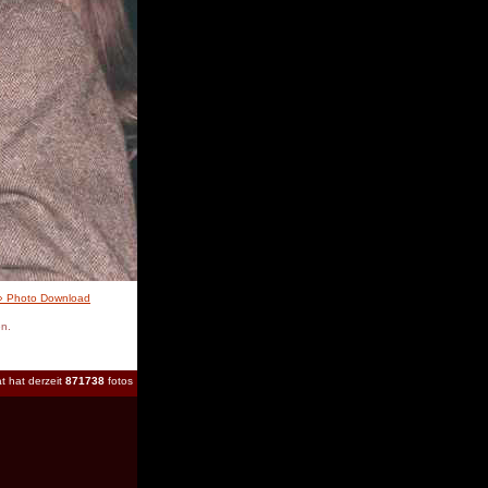
» Photo Download
en.
t hat derzeit
871738
fotos