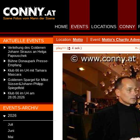
HOME
EVENTS
LOCATIONS
CONNY
Location:
Motto
Event:
Motto's Charity Adve
AKTUELLE EVENTS
Verleihung des Goldenen
<-
play>>
(
4
sek.)
Johann Strauss an Helga
Papouschek
Bühne Donaupark Presse-
Empfang
Klub 66 im U4 mit Tamara
Mascara
Goldenen Spargel für Mike
Süsser&Johann-Philipp
Spiegelfeld
Klub 66 im U4 am
28.05.2026
EVENTS-ARCHIV
2026
Juli
Juni
Mai