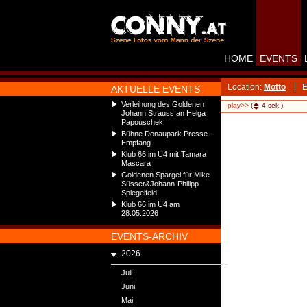
HOME
EVENTS
Location:
Motto
E
AKTUELLE EVENTS
Verleihung des Goldenen
play>>
(
4
sek.)
Johann Strauss an Helga
Papouschek
Bühne Donaupark Presse-
Empfang
Klub 66 im U4 mit Tamara
Mascara
Goldenen Spargel für Mike
Süsser&Johann-Philipp
Spiegelfeld
Klub 66 im U4 am
28.05.2026
EVENTS-ARCHIV
2026
Juli
Juni
Mai