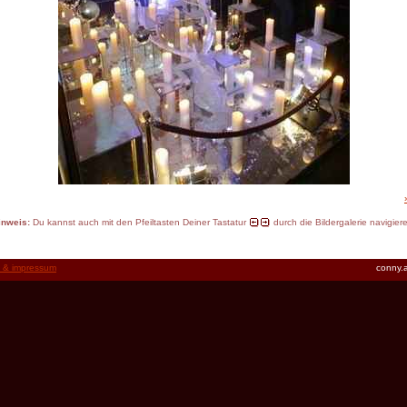
inweis:
Du kannst auch mit den Pfeiltasten Deiner Tastatur
durch die Bildergalerie navigier
t & impressum
conny.a