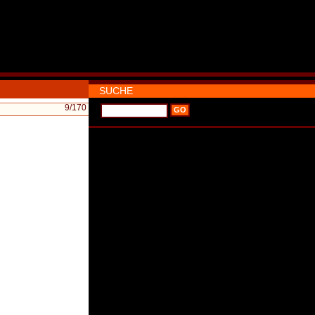
SUCHE
9
/170