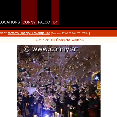
LOCATIONS
CONNY
FALCO
U4
vent:
Motto's Charity Adventjause
|
(Sun Nov 27 00:00:00 UTC 2005)
<- zurück
|
zur Übersicht
|
weiter ->