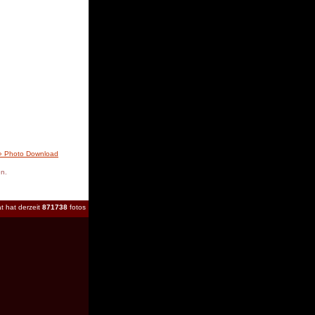
» Photo Download
en.
t hat derzeit
871738
fotos