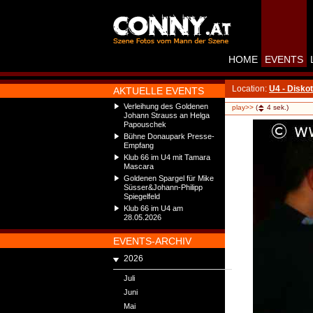
HOME
EVENTS
Location:
U4 - Disko
AKTUELLE EVENTS
Verleihung des Goldenen
play>>
(
4
sek.)
Johann Strauss an Helga
Papouschek
Bühne Donaupark Presse-
Empfang
Klub 66 im U4 mit Tamara
Mascara
Goldenen Spargel für Mike
Süsser&Johann-Philipp
Spiegelfeld
Klub 66 im U4 am
28.05.2026
EVENTS-ARCHIV
2026
Juli
Juni
Mai