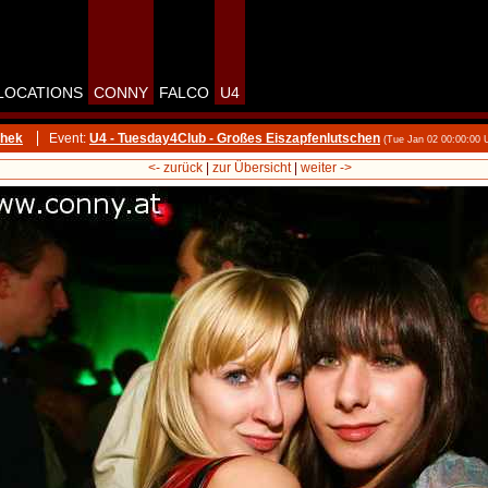
LOCATIONS
CONNY
FALCO
U4
thek
Event:
U4 - Tuesday4Club - Großes Eiszapfenlutschen
(Tue Jan 02 00:00:00
<- zurück
|
zur Übersicht
|
weiter ->