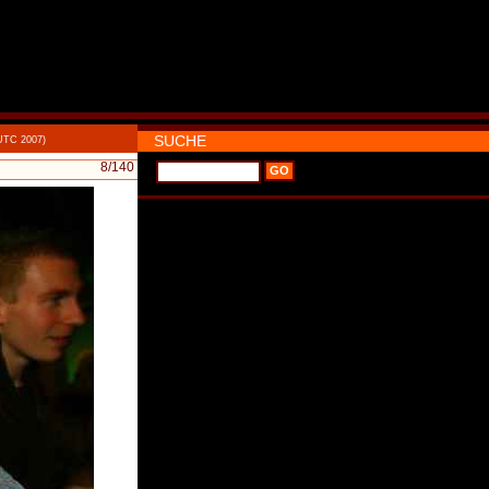
SUCHE
 UTC 2007)
8
/140