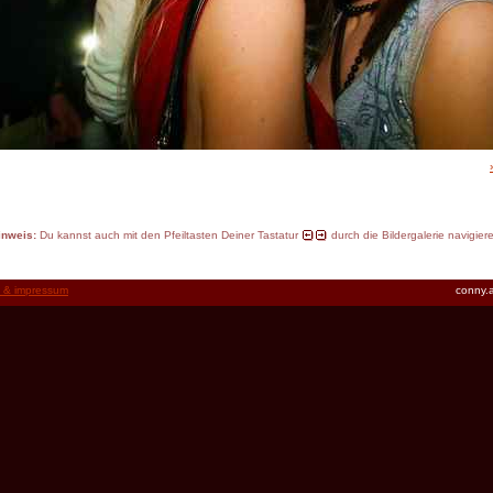
inweis:
Du kannst auch mit den Pfeiltasten Deiner Tastatur
durch die Bildergalerie navigier
t & impressum
conny.a