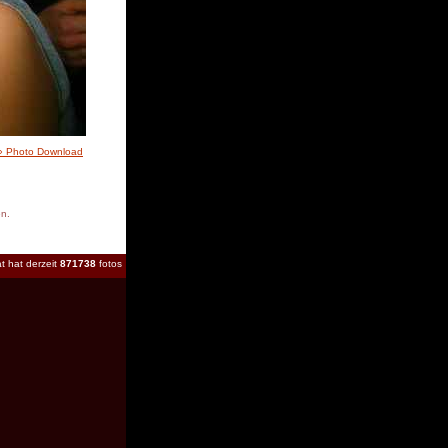
» Photo Download
en.
t hat derzeit
871738
fotos