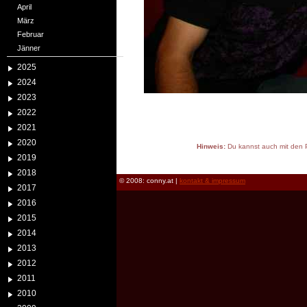
April
März
Februar
Jänner
2025
2024
2023
2022
2021
2020
Hinweis:
Du kannst auch mit den P
2019
reload
2018
© 2008: conny.at |
kontakt & impressum
2017
2016
2015
2014
2013
2012
2011
2010