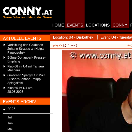
HOME
EVENTS
LOCATIONS
CONNY
Location:
U4 - Diskothek
Event:
U4 - Tuesda
AKTUELLE EVENTS
Verleihung des Goldenen
<-
play>>
(
4
sek.)
Johann Strauss an Helga
Papouschek
Bühne Donaupark Presse-
Empfang
Klub 66 im U4 mit Tamara
Mascara
Goldenen Spargel für Mike
Süsser&Johann-Philipp
Spiegelfeld
Klub 66 im U4 am
28.05.2026
EVENTS-ARCHIV
2026
Juli
Juni
Mai