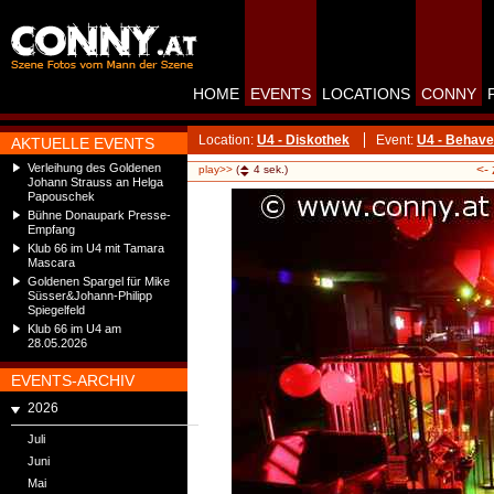
HOME
EVENTS
LOCATIONS
CONNY
Location:
U4 - Diskothek
Event:
U4 - Behave
AKTUELLE EVENTS
Verleihung des Goldenen
<-
play>>
(
4
sek.)
Johann Strauss an Helga
Papouschek
Bühne Donaupark Presse-
Empfang
Klub 66 im U4 mit Tamara
Mascara
Goldenen Spargel für Mike
Süsser&Johann-Philipp
Spiegelfeld
Klub 66 im U4 am
28.05.2026
EVENTS-ARCHIV
2026
Juli
Juni
Mai