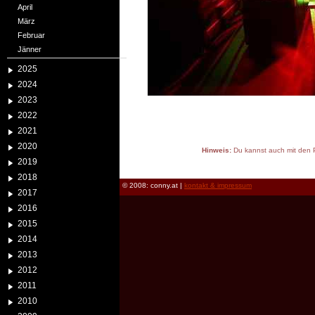
April
März
Februar
Jänner
2025
2024
2023
2022
2021
2020
Hinweis:
Du kannst auch mit den P
2019
reload
2018
© 2008: conny.at |
kontakt & impressum
2017
2016
2015
2014
2013
2012
2011
2010