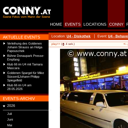
HOME
EVENTS
LOCATIONS
CONNY
Location:
U4 - Diskothek
Event:
U4 - Behave
AKTUELLE EVENTS
Verleihung des Goldenen
<-
play>>
(
4
sek.)
Johann Strauss an Helga
Papouschek
Bühne Donaupark Presse-
Empfang
Klub 66 im U4 mit Tamara
Mascara
Goldenen Spargel für Mike
Süsser&Johann-Philipp
Spiegelfeld
Klub 66 im U4 am
28.05.2026
EVENTS-ARCHIV
2026
Juli
Juni
Mai