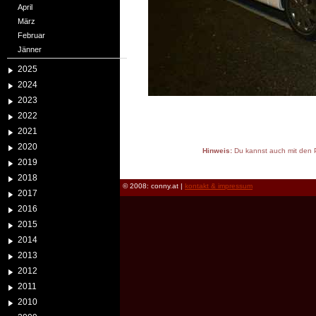
April
März
Februar
Jänner
2025
2024
2023
2022
2021
2020
Hinweis:
Du kannst auch mit den P
2019
reload
2018
© 2008: conny.at |
kontakt & impressum
2017
2016
2015
2014
2013
2012
2011
2010