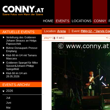
HOME
EVENTS
LOCATIONS
CONNY
Location:
Arena
Event:
FM4=12 - "Jarvis Co
AKTUELLE EVENTS
Verleihung des Goldenen
<-
play>>
(
4
sek.)
Johann Strauss an Helga
Papouschek
Bühne Donaupark Presse-
Empfang
Klub 66 im U4 mit Tamara
Mascara
Goldenen Spargel für Mike
Süsser&Johann-Philipp
Spiegelfeld
Klub 66 im U4 am
28.05.2026
EVENTS-ARCHIV
2026
Juli
Juni
Mai