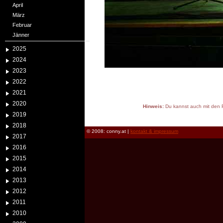
April
März
Februar
Jänner
2025
2024
2023
2022
2021
2020
Hinweis:
Du kannst auch mit den P
2019
reload
2018
© 2008: conny.at |
kontakt & impressum
2017
2016
2015
2014
2013
2012
2011
2010