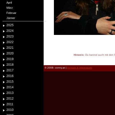
April
März
Februar
Jänner
2025
2024
2023
2022
2021
2020
Hinweis:
Du kannst auch mit den P
2019
reload
2018
© 2008: conny.at |
kontakt & impressum
2017
2016
2015
2014
2013
2012
2011
2010