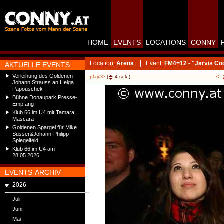
HOME
EVENTS
LOCATIONS
CONNY
Location:
Arena
Event:
FM4=12 - "Jarvis Co
AKTUELLE EVENTS
Verleihung des Goldenen
<-
play>>
(
4
sek.)
Johann Strauss an Helga
Papouschek
Bühne Donaupark Presse-
Empfang
Klub 66 im U4 mit Tamara
Mascara
Goldenen Spargel für Mike
Süsser&Johann-Philipp
Spiegelfeld
Klub 66 im U4 am
28.05.2026
EVENTS-ARCHIV
2026
Juli
Juni
Mai