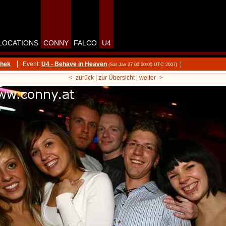
LOCATIONS
CONNY
FALCO
U4
thek
Event:
U4 - Behave in Heaven
|
(Sat Jan 27 00:00:00 UTC 2007)
<- zurück
|
zur Übersicht
|
weiter ->