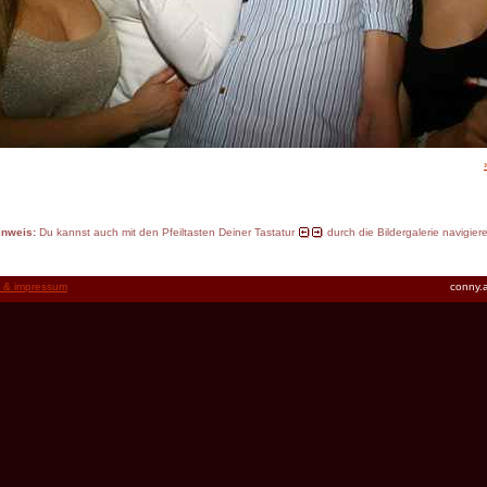
inweis:
Du kannst auch mit den Pfeiltasten Deiner Tastatur
durch die Bildergalerie navigier
t & impressum
conny.a