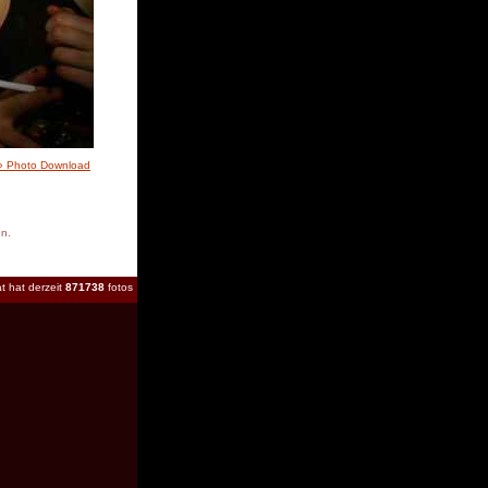
» Photo Download
en.
t hat derzeit
871738
fotos