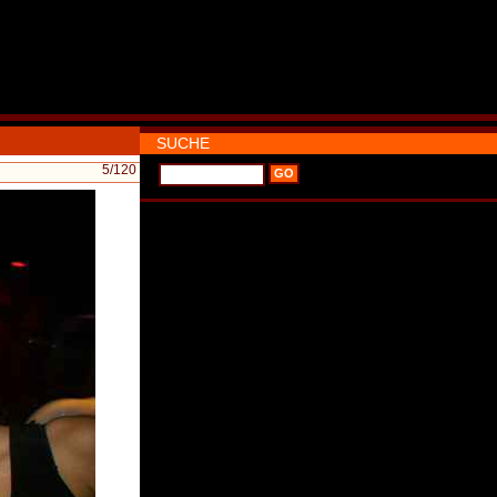
SUCHE
5
/120