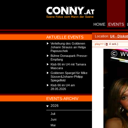
HOME
EVENTS
Location:
U4 - Disko
AKTUELLE EVENTS
Verleihung des Goldenen
play>>
(
4
sek.)
Johann Strauss an Helga
Papouschek
Bühne Donaupark Presse-
Empfang
Klub 66 im U4 mit Tamara
Mascara
Goldenen Spargel für Mike
Süsser&Johann-Philipp
Spiegelfeld
Klub 66 im U4 am
28.05.2026
EVENTS-ARCHIV
2026
Juli
Juni
Mai