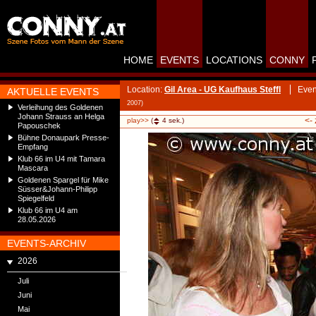
HOME
EVENTS
LOCATIONS
CONNY
Location:
Gil Area - UG Kaufhaus Steffl
Even
AKTUELLE EVENTS
2007)
Verleihung des Goldenen
Johann Strauss an Helga
<-
play>>
(
4
sek.)
Papouschek
Bühne Donaupark Presse-
Empfang
Klub 66 im U4 mit Tamara
Mascara
Goldenen Spargel für Mike
Süsser&Johann-Philipp
Spiegelfeld
Klub 66 im U4 am
28.05.2026
EVENTS-ARCHIV
2026
Juli
Juni
Mai