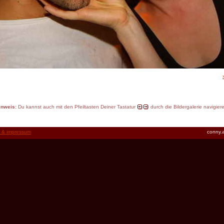
inweis:
Du kannst auch mit den Pfeiltasten Deiner Tastatur
durch die Bildergalerie navigier
t & impressum
conny.a