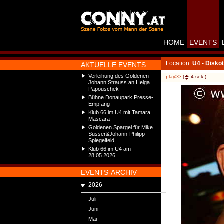
HOME
EVENTS
Location:
U4 - Disko
AKTUELLE EVENTS
Verleihung des Goldenen
play>>
(
4
sek.)
Johann Strauss an Helga
Papouschek
Bühne Donaupark Presse-
Empfang
Klub 66 im U4 mit Tamara
Mascara
Goldenen Spargel für Mike
Süsser&Johann-Philipp
Spiegelfeld
Klub 66 im U4 am
28.05.2026
EVENTS-ARCHIV
2026
Juli
Juni
Mai