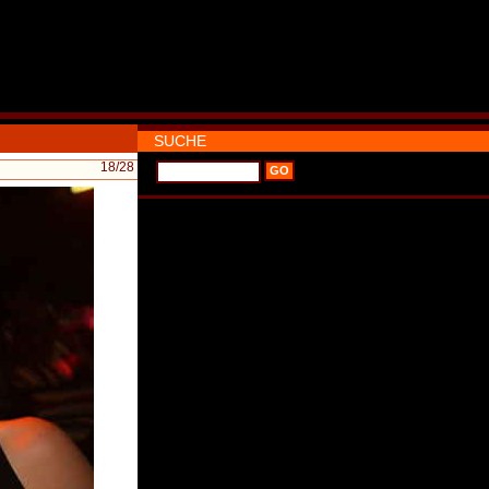
SUCHE
18
/28