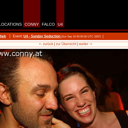
LOCATIONS
CONNY
FALCO
U4
thek
Event:
U4 - Sunday Seduction
|
(Sun Sep 16 00:00:00 UTC 2007)
<- zurück
|
zur Übersicht
|
weiter ->