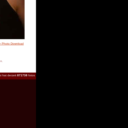
» Photo Download
en.
t hat derzeit
871738
fotos