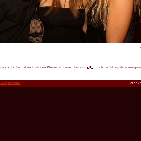
inweis:
Du kannst auch mit den Pfeiltasten Deiner Tastatur
durch die Bildergalerie navigier
t & impressum
conny.a