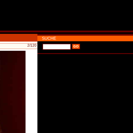
SUCHE
2
/120