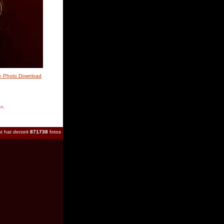
» Photo Download
en.
t hat derzeit
871738
fotos