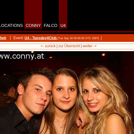
LOCATIONS
CONNY
FALCO
U4
thek
Event:
U4 - Tuesday4Club
|
(Tue Sep 18 00:00:00 UTC 2007)
<- zurück
|
zur Übersicht
|
weiter ->