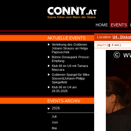
HOME
EVENTS
Location:
U4 - Disko
AKTUELLE EVENTS
Verleihung des Goldenen
play>>
(
4
sek.)
Johann Strauss an Helga
Papouschek
Bühne Donaupark Presse-
Empfang
Klub 66 im U4 mit Tamara
Mascara
Goldenen Spargel für Mike
Süsser&Johann-Philipp
Spiegelfeld
Klub 66 im U4 am
28.05.2026
EVENTS-ARCHIV
2026
Juli
Juni
Mai