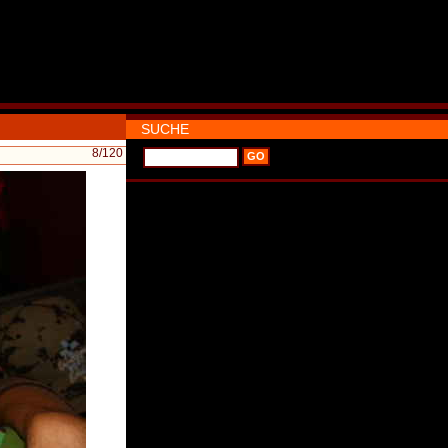
SUCHE
8
/120