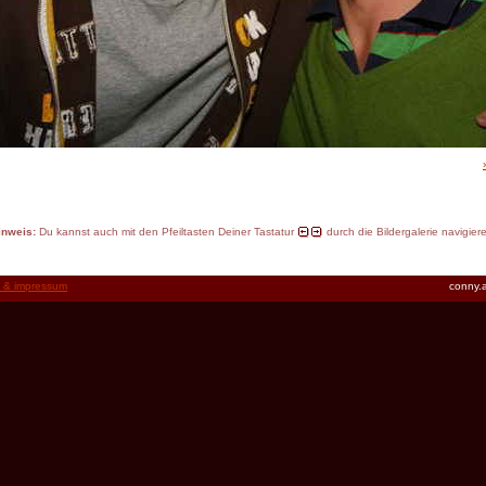
inweis:
Du kannst auch mit den Pfeiltasten Deiner Tastatur
durch die Bildergalerie navigier
t & impressum
conny.a