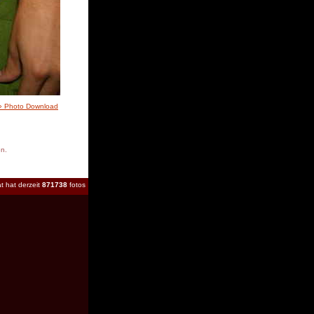
» Photo Download
en.
t hat derzeit
871738
fotos