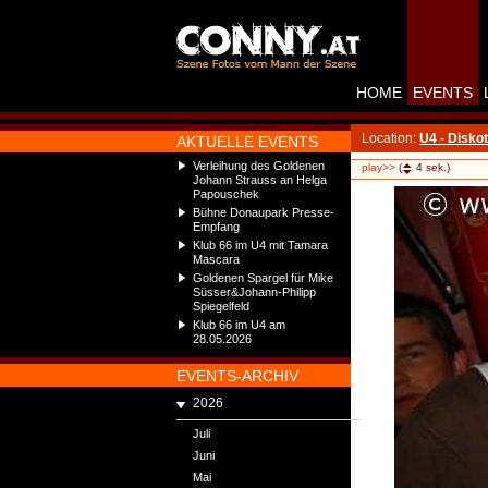
HOME
EVENTS
Location:
U4 - Disko
AKTUELLE EVENTS
Verleihung des Goldenen
play>>
(
4
sek.)
Johann Strauss an Helga
Papouschek
Bühne Donaupark Presse-
Empfang
Klub 66 im U4 mit Tamara
Mascara
Goldenen Spargel für Mike
Süsser&Johann-Philipp
Spiegelfeld
Klub 66 im U4 am
28.05.2026
EVENTS-ARCHIV
2026
Juli
Juni
Mai