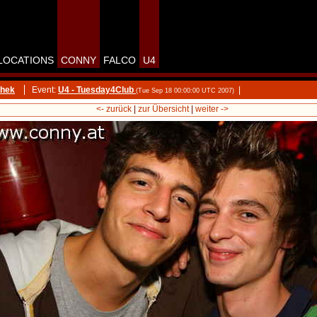
LOCATIONS
CONNY
FALCO
U4
thek
Event:
U4 - Tuesday4Club
|
(Tue Sep 18 00:00:00 UTC 2007)
<- zurück
|
zur Übersicht
|
weiter ->