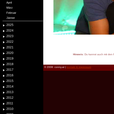
April
März
Februar
Jänner
2025
2024
2023
2022
2021
2020
Hinweis:
Du kannst auch mit den P
2019
reload
2018
© 2008: conny.at |
kontakt & impressum
2017
2016
2015
2014
2013
2012
2011
2010