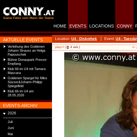
HOME
EVENTS
LOCATIONS
CONNY
Location:
U4 - Diskothek
Event:
U4 - Tuesd
AKTUELLE EVENTS
Verleihung des Goldenen
<-
play>>
(
4
sek.)
Johann Strauss an Helga
Papouschek
Bühne Donaupark Presse-
Empfang
Klub 66 im U4 mit Tamara
Mascara
Goldenen Spargel für Mike
Süsser&Johann-Philipp
Spiegelfeld
Klub 66 im U4 am
28.05.2026
EVENTS-ARCHIV
2026
Juli
Juni
Mai