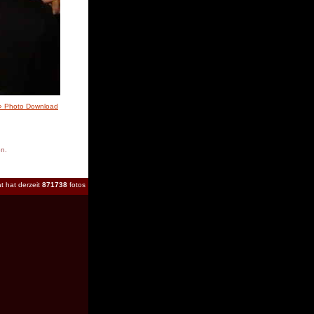
» Photo Download
en.
t hat derzeit
871738
fotos