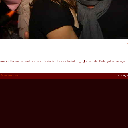
inweis:
Du kannst auch mit den Pfeiltasten Deiner Tastatur
durch die Bildergalerie navigier
t & impressum
conny.a