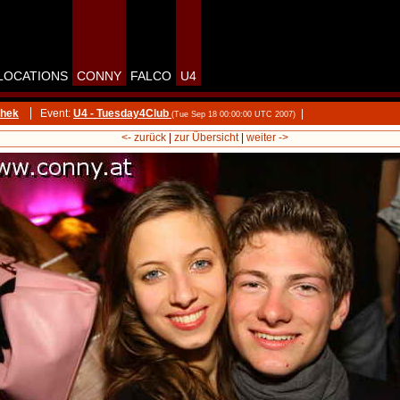
LOCATIONS
CONNY
FALCO
U4
thek
Event:
U4 - Tuesday4Club
|
(Tue Sep 18 00:00:00 UTC 2007)
<- zurück
|
zur Übersicht
|
weiter ->