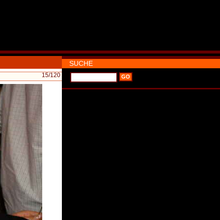
SUCHE
15
/120