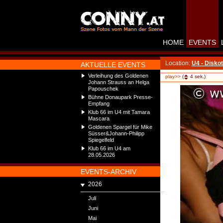
HOME
EVENTS
Location:
U4 - Disko
AKTUELLE EVENTS
Verleihung des Goldenen
play>>
(
4
sek.)
Johann Strauss an Helga
Papouschek
Bühne Donaupark Presse-
Empfang
Klub 66 im U4 mit Tamara
Mascara
Goldenen Spargel für Mike
Süsser&Johann-Philipp
Spiegelfeld
Klub 66 im U4 am
28.05.2026
EVENTS-ARCHIV
2026
Juli
Juni
Mai