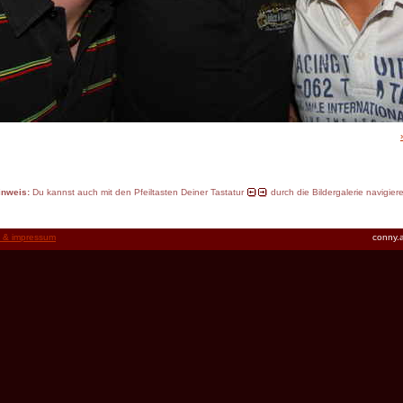
inweis:
Du kannst auch mit den Pfeiltasten Deiner Tastatur
durch die Bildergalerie navigier
t & impressum
conny.a