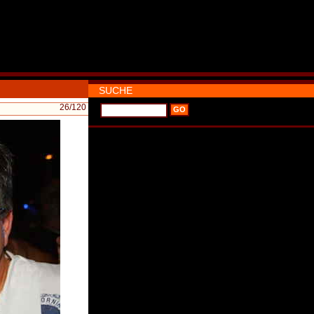
SUCHE
26
/120