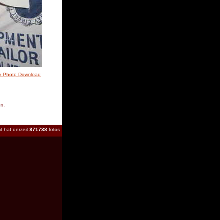
» Photo Download
en.
t hat derzeit
871738
fotos