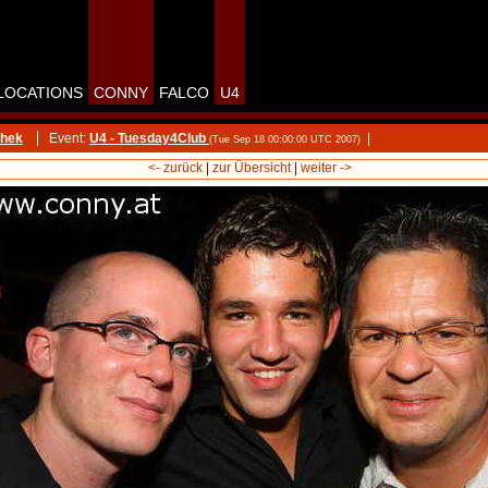
LOCATIONS
CONNY
FALCO
U4
thek
Event:
U4 - Tuesday4Club
|
(Tue Sep 18 00:00:00 UTC 2007)
<- zurück
|
zur Übersicht
|
weiter ->