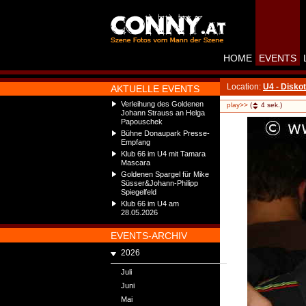
HOME
EVENTS
Location:
U4 - Disko
AKTUELLE EVENTS
Verleihung des Goldenen
play>>
(
4
sek.)
Johann Strauss an Helga
Papouschek
Bühne Donaupark Presse-
Empfang
Klub 66 im U4 mit Tamara
Mascara
Goldenen Spargel für Mike
Süsser&Johann-Philipp
Spiegelfeld
Klub 66 im U4 am
28.05.2026
EVENTS-ARCHIV
2026
Juli
Juni
Mai