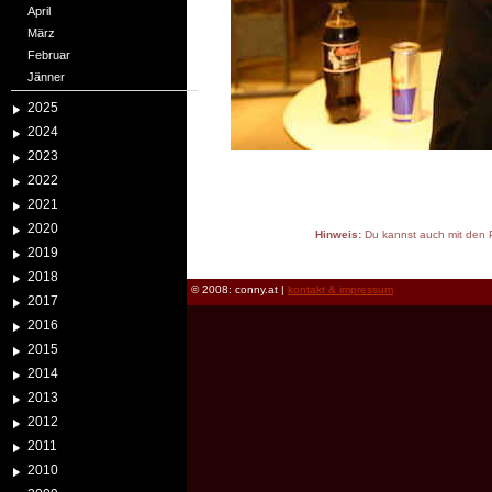
April
März
Februar
Jänner
2025
2024
2023
2022
2021
2020
Hinweis:
Du kannst auch mit den P
2019
reload
2018
© 2008: conny.at |
kontakt & impressum
2017
2016
2015
2014
2013
2012
2011
2010