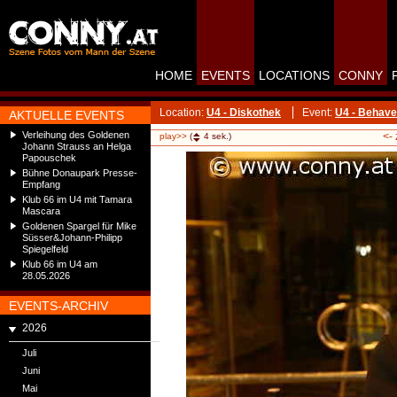
HOME
EVENTS
LOCATIONS
CONNY
Location:
U4 - Diskothek
Event:
U4 - Behave
AKTUELLE EVENTS
Verleihung des Goldenen
<-
play>>
(
4
sek.)
Johann Strauss an Helga
Papouschek
Bühne Donaupark Presse-
Empfang
Klub 66 im U4 mit Tamara
Mascara
Goldenen Spargel für Mike
Süsser&Johann-Philipp
Spiegelfeld
Klub 66 im U4 am
28.05.2026
EVENTS-ARCHIV
2026
Juli
Juni
Mai