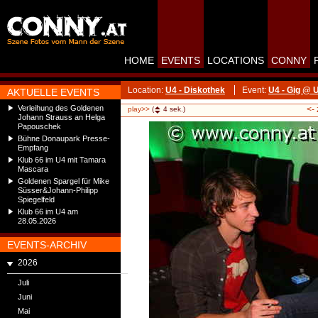
HOME
EVENTS
LOCATIONS
CONNY
Location:
U4 - Diskothek
Event:
U4 - Gig @ U
AKTUELLE EVENTS
Verleihung des Goldenen
<-
play>>
(
4
sek.)
Johann Strauss an Helga
Papouschek
Bühne Donaupark Presse-
Empfang
Klub 66 im U4 mit Tamara
Mascara
Goldenen Spargel für Mike
Süsser&Johann-Philipp
Spiegelfeld
Klub 66 im U4 am
28.05.2026
EVENTS-ARCHIV
2026
Juli
Juni
Mai