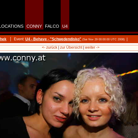
LOCATIONS
CONNY
FALCO
U4
thek
Event:
U4 - Behave - "Schwedendisko"
|
(Sat Nov 29 00:00:00 UTC 2008)
<- zurück
|
zur Übersicht
|
weiter ->