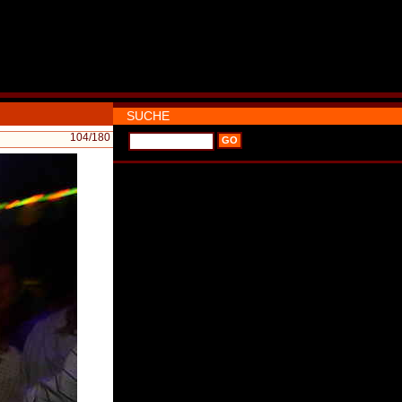
SUCHE
104
/180