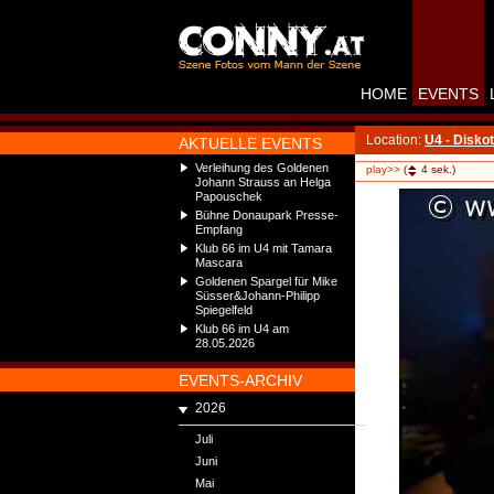
HOME
EVENTS
Location:
U4 - Disko
AKTUELLE EVENTS
Verleihung des Goldenen
play>>
(
4
sek.)
Johann Strauss an Helga
Papouschek
Bühne Donaupark Presse-
Empfang
Klub 66 im U4 mit Tamara
Mascara
Goldenen Spargel für Mike
Süsser&Johann-Philipp
Spiegelfeld
Klub 66 im U4 am
28.05.2026
EVENTS-ARCHIV
2026
Juli
Juni
Mai