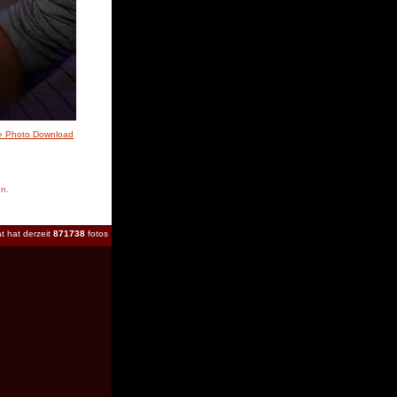
» Photo Download
en.
t hat derzeit
871738
fotos