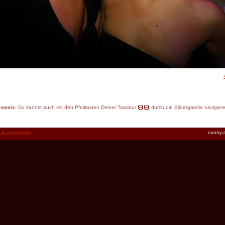
inweis:
Du kannst auch mit den Pfeiltasten Deiner Tastatur
durch die Bildergalerie navigier
t & impressum
conny.a