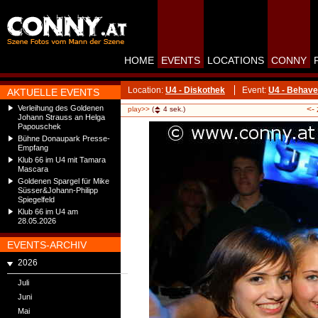
HOME
EVENTS
LOCATIONS
CONNY
Location:
U4 - Diskothek
Event:
U4 - Behave
AKTUELLE EVENTS
Verleihung des Goldenen
<-
play>>
(
4
sek.)
Johann Strauss an Helga
Papouschek
Bühne Donaupark Presse-
Empfang
Klub 66 im U4 mit Tamara
Mascara
Goldenen Spargel für Mike
Süsser&Johann-Philipp
Spiegelfeld
Klub 66 im U4 am
28.05.2026
EVENTS-ARCHIV
2026
Juli
Juni
Mai