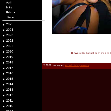
April
März
Februar
Jänner
2025
2024
2023
2022
2021
2020
Hinweis:
Du kannst auch mit den P
2019
reload
2018
© 2008: conny.at |
kontakt & impressum
2017
2016
2015
2014
2013
2012
2011
2010