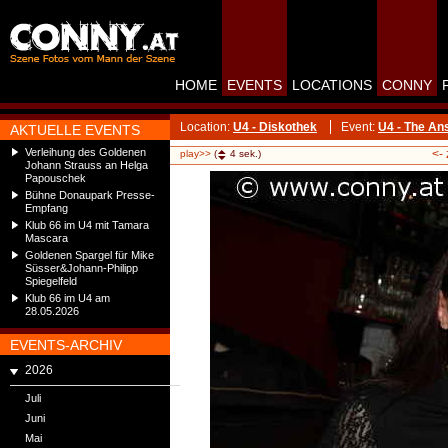
HOME
EVENTS
LOCATIONS
CONNY
Location:
U4 - Diskothek
Event:
U4 - The A
AKTUELLE EVENTS
Verleihung des Goldenen
<-
play>>
(
4
sek.)
Johann Strauss an Helga
Papouschek
Bühne Donaupark Presse-
Empfang
Klub 66 im U4 mit Tamara
Mascara
Goldenen Spargel für Mike
Süsser&Johann-Philipp
Spiegelfeld
Klub 66 im U4 am
28.05.2026
EVENTS-ARCHIV
2026
Juli
Juni
Mai