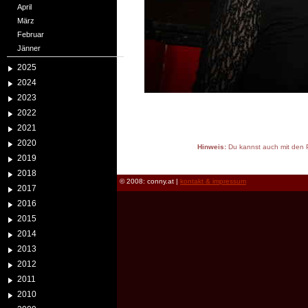
April
März
Februar
Jänner
2025
2024
2023
2022
2021
2020
Hinweis:
Du kannst auch mit den P
2019
reload
2018
© 2008: conny.at |
kontakt & impressum
2017
2016
2015
2014
2013
2012
2011
2010