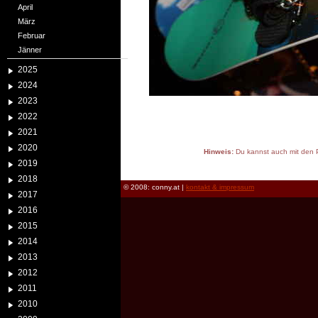
April
März
Februar
Jänner
2025
2024
2023
2022
2021
2020
Hinweis:
Du kannst auch mit den P
2019
reload
2018
© 2008: conny.at |
kontakt & impressum
2017
2016
2015
2014
2013
2012
2011
2010