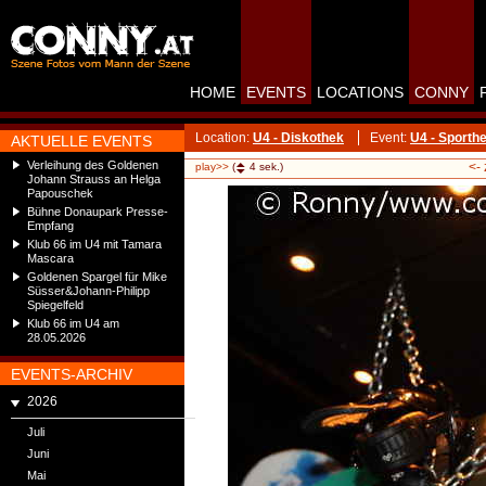
HOME
EVENTS
LOCATIONS
CONNY
Location:
U4 - Diskothek
Event:
U4 - Sporthe
AKTUELLE EVENTS
Verleihung des Goldenen
<-
play>>
(
4
sek.)
Johann Strauss an Helga
Papouschek
Bühne Donaupark Presse-
Empfang
Klub 66 im U4 mit Tamara
Mascara
Goldenen Spargel für Mike
Süsser&Johann-Philipp
Spiegelfeld
Klub 66 im U4 am
28.05.2026
EVENTS-ARCHIV
2026
Juli
Juni
Mai