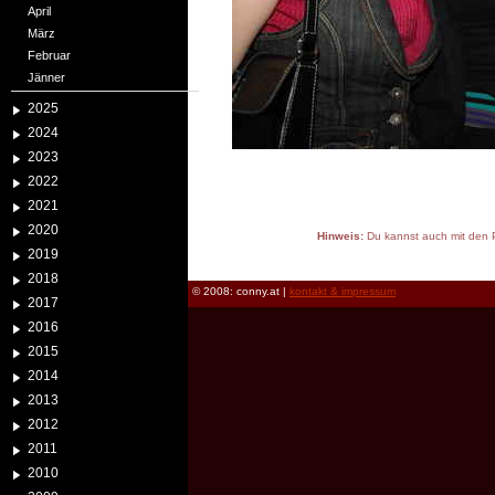
April
März
Februar
Jänner
2025
2024
2023
2022
2021
2020
Hinweis:
Du kannst auch mit den P
2019
reload
2018
© 2008: conny.at |
kontakt & impressum
2017
2016
2015
2014
2013
2012
2011
2010