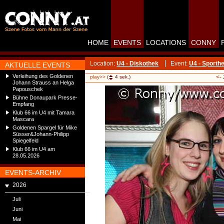
HOME
EVENTS
LOCATIONS
CONNY
Location:
U4 - Diskothek
Event:
U4 - Sporthe
AKTUELLE EVENTS
Verleihung des Goldenen
<-
play>>
(
4
sek.)
Johann Strauss an Helga
Papouschek
Bühne Donaupark Presse-
Empfang
Klub 66 im U4 mit Tamara
Mascara
Goldenen Spargel für Mike
Süsser&Johann-Philipp
Spiegelfeld
Klub 66 im U4 am
28.05.2026
EVENTS-ARCHIV
2026
Juli
Juni
Mai