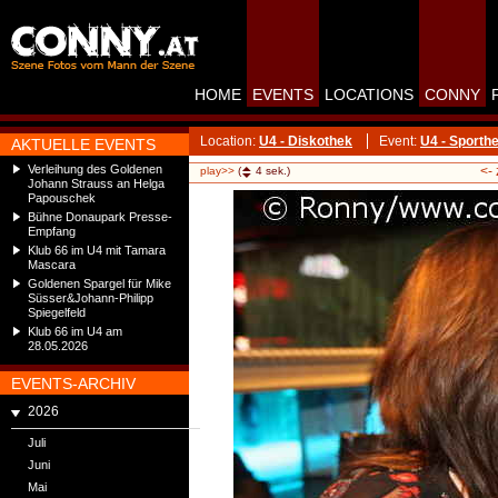
HOME
EVENTS
LOCATIONS
CONNY
Location:
U4 - Diskothek
Event:
U4 - Sporthe
AKTUELLE EVENTS
Verleihung des Goldenen
<-
play>>
(
4
sek.)
Johann Strauss an Helga
Papouschek
Bühne Donaupark Presse-
Empfang
Klub 66 im U4 mit Tamara
Mascara
Goldenen Spargel für Mike
Süsser&Johann-Philipp
Spiegelfeld
Klub 66 im U4 am
28.05.2026
EVENTS-ARCHIV
2026
Juli
Juni
Mai