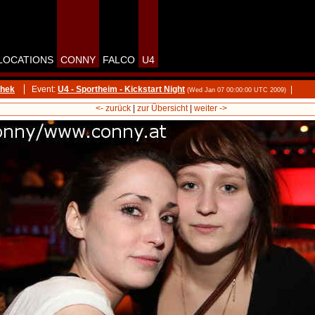
LOCATIONS
CONNY
FALCO
U4
thek
Event:
U4 - Sportheim - Kickstart Night
|
(Wed Jan 07 00:00:00 UTC 2009)
<- zurück
|
zur Übersicht
|
weiter ->