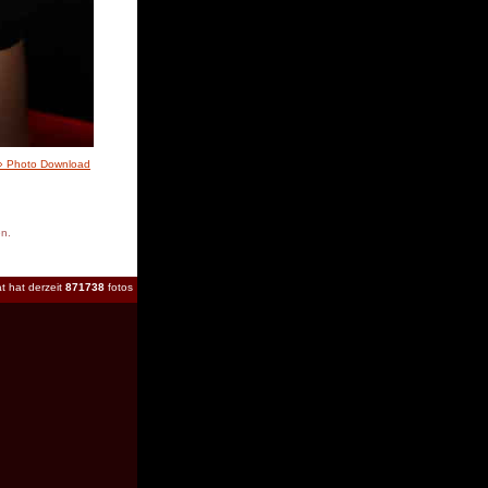
» Photo Download
en.
t hat derzeit
871738
fotos