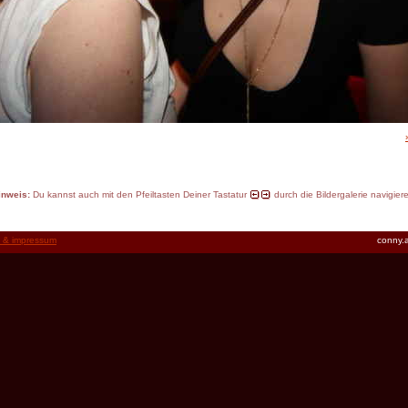
inweis:
Du kannst auch mit den Pfeiltasten Deiner Tastatur
durch die Bildergalerie navigier
t & impressum
conny.a