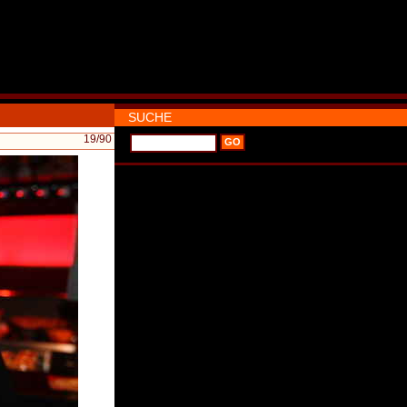
SUCHE
19
/90