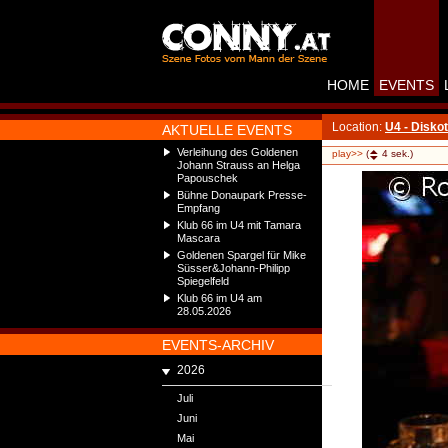
HOME
EVENTS
Location:
U4 - Disko
AKTUELLE EVENTS
Verleihung des Goldenen
play>>
(
4
sek.)
Johann Strauss an Helga
Papouschek
Bühne Donaupark Presse-
Empfang
Klub 66 im U4 mit Tamara
Mascara
Goldenen Spargel für Mike
Süsser&Johann-Philipp
Spiegelfeld
Klub 66 im U4 am
28.05.2026
EVENTS-ARCHIV
2026
Juli
Juni
Mai