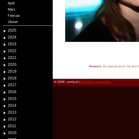
April
März
Februar
Jänner
2025
2024
2023
2022
2021
2020
Hinweis:
Du kannst auch mit den P
2019
reload
2018
© 2008: conny.at |
kontakt & impressum
2017
2016
2015
2014
2013
2012
2011
2010