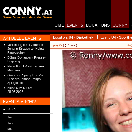
HOME
EVENTS
LOCATIONS
CONNY
Location:
U4 - Diskothek
Event:
U4 - Sporthe
AKTUELLE EVENTS
Verleihung des Goldenen
<-
play>>
(
4
sek.)
Johann Strauss an Helga
Papouschek
Bühne Donaupark Presse-
Empfang
Klub 66 im U4 mit Tamara
Mascara
Goldenen Spargel für Mike
Süsser&Johann-Philipp
Spiegelfeld
Klub 66 im U4 am
28.05.2026
EVENTS-ARCHIV
2026
Juli
Juni
Mai